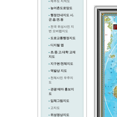
제주도 지적도
농어촌도로망도
행정안내지도 시.
군.읍.면.동
전국 위성사진 지
번 오버랩지도
도로교통행정지도
디지털 맵
초.중.고.대학 교재
지도
지구본/천체지도
역발상 지도
천체사진 우주지
도
관광 테마 홍보지
도
입체그림지도
고지도
위성영상지도