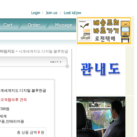
타임지도
>
시계세계지도.디지털.블루한글
 시계세계지도.디지털.블루한글
: 규격협의후 견적
:
500원
:세계
실무용,인테리어용
총 상품 금액
0
원