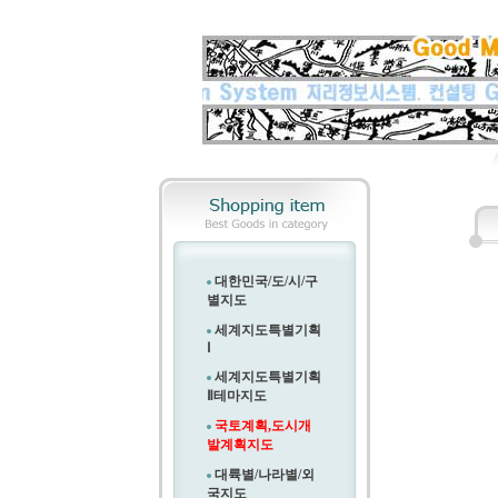
대한민국/도/시/구
별지도
세계지도특별기획
Ⅰ
세계지도특별기획
Ⅱ
테마지도
국토계획,도시개
발계획지도
대륙별/나라별/외
국지도