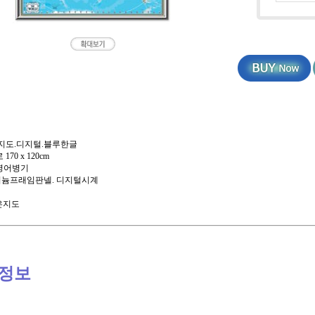
지도.디지털.블루한글
170 x 120cm
 영어병기
루미늄프래임판넬. 디지털시계
좋은지도
정보