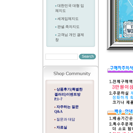
대한민국 대형 입
체지도
세계입체지도
판넬.족자지도
고객님 개인 결제
창
상품후기(특별한
겔러리)이벤트방
P.1~7
자주하는 질문
Q&A
질문과 대답
자료실