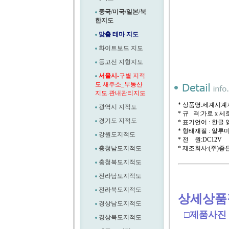
중국/미국/일본/북
한지도
맞춤 테마 지도
화이트보드 지도
등고선 지형지도
서울시
-구별 지적
도 새주소_부동산
지도.관내관리지도
* 상품명:세계시계
광역시 지적도
* 규 격:가로 x 세로 
경기도 지적도
* 표기언어 : 한글
* 형태재질 : 알
강원도지적도
* 전 원:DC12V
충청남도지적도
* 제조회사:(주)
충청북도지적도
전라남도지적도
전라북도지적도
상세상품
경상남도지적도
□제품사진
경상북도지적도