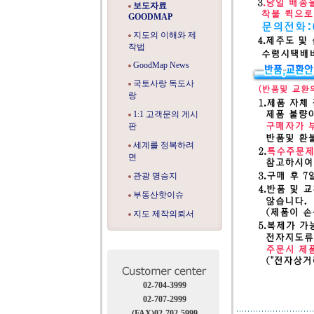
보도자료
GOODMAP
지도의 이해와 제
작법
GoodMap News
국토사랑 독도사
랑
1:1 고객문의 게시
판
세계를 정복하려
면
관광 명승지
부동산핫이슈
지도 제작의뢰서
02-704-3999
02-707-2999
(FAX)02-702-5999