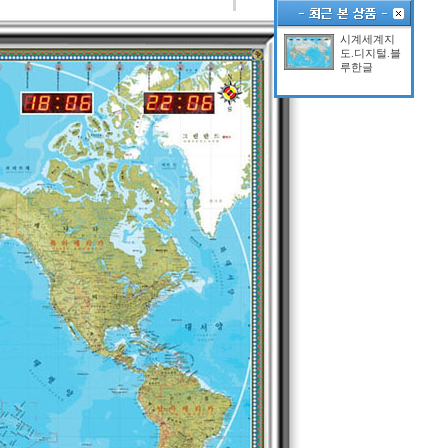
시계세계지
도.디지털.블
루한글