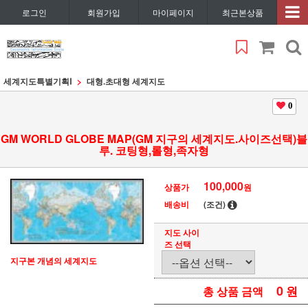
로그인
회원가입
마이페이지
최근본상품
세계지도특별기획Ⅰ
대형.초대형 세계지도
0
GM WORLD GLOBE MAP(GM 지구의 세계지도.사이즈선택)블
루. 코팅형,롤형,족자형
100,000
상품가
원
배송비
(조건)
지도 사이
즈 선택
지구본 개념의 세계지도
0
원
총 상품 금액