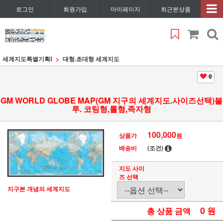
로그인
회원가입
마이페이지
최근본상품
세계지도특별기획Ⅰ
대형.초대형 세계지도
0
GM WORLD GLOBE MAP(GM 지구의 세계지도.사이즈선택)블
루. 코팅형,롤형,족자형
100,000
상품가
원
배송비
(조건)
지도 사이
즈 선택
지구본 개념의 세계지도
0
원
총 상품 금액