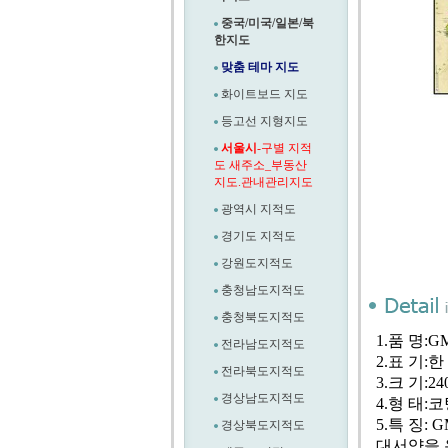
중국/미국/일본/북
한지도
맞춤 테마 지도
화이트보드 지도
등고선 지형지도
서울시
-구별 지적
도 새주소_부동산
지도.관내관리지도
광역시 지적도
경기도 지적도
강원도지적도
충청남도지적도
충청북도지적도
1.품 명:
전라남도지적도
2.표 기:한
전라북도지적도
3.크 기:2
경상남도지적도
4.형 태
5.특 징
경상북도지적도
대서양을 