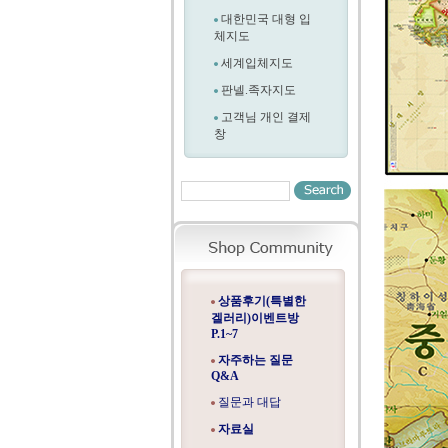
대한민국 대형 입
체지도
세계입체지도
판넬.족자지도
고객님 개인 결제
창
상품후기(특별한
겔러리)이벤트방
P.1~7
자주하는 질문
Q&A
질문과 대답
자료실