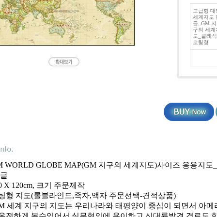
고급형 대
세계지도 
글_GM 지
구의 세계
도_클래식
코팅형
GM WORLD GLOBE MAP(GM 지구의 세계지도)사이즈 응용지
 글
40 X 120cm, 크기 주문제작
:코팅형 지도(롤블라인드,족자,액자 주문선택-견적상품)
: GM 세계 지구의 지도는 우리나라와 태평양이 중심이 되면서 아
온전하게 볼수있어서 실무협의에 용이하고 신대륙발견 경로도 학습