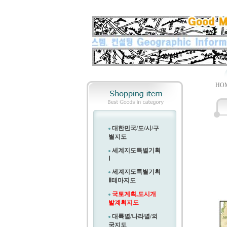
HOM
대한민국/도/시/구
별지도
세계지도특별기획
Ⅰ
세계지도특별기획
Ⅱ
테마지도
국토계획,도시개
발계획지도
대륙별/나라별/외
국지도