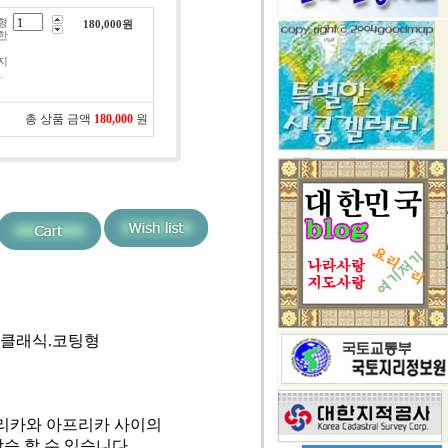
형
180,000
원
한
지
.
총 상품 금액
180,000
원
도_클래식.코팅형
메리카와 아프리카 사이의
 할 수 있습니다.