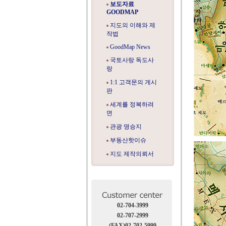
보도자료
GOODMAP
지도의 이해와 제
작법
GoodMap News
국토사랑 독도사
랑
1:1 고객문의 게시
판
세계를 정복하려
면
관광 명승지
부동산핫이슈
지도 제작의뢰서
02-704-3999
02-707-2999
(FAX)02-702-5999