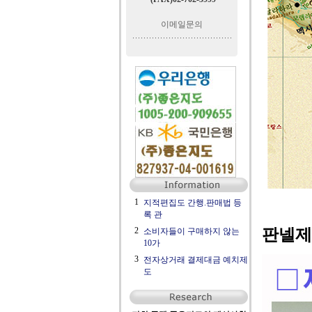
이메일문의
1
지적편집도 간행.판매법 등
록 관
2
판넬제
소비자들이 구매하지 않는
10가
3
전자상거래 결제대금 예치제
도