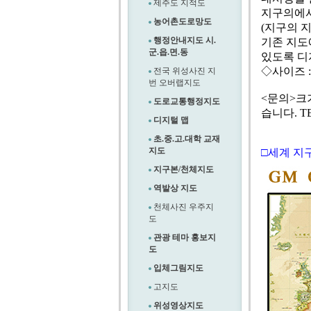
제주도 지적도
지구의에서
농어촌도로망도
(지구의 
행정안내지도 시.
기존 지도
군.읍.면.동
있도록 디자
◇사이즈 :
전국 위성사진 지
번 오버랩지도
<문의>크
도로교통행정지도
습니다. TEL
디지털 맵
초.중.고.대학 교재
지도
□세계 지
지구본/천체지도
역발상 지도
천체사진 우주지
도
관광 테마 홍보지
도
입체그림지도
고지도
위성영상지도