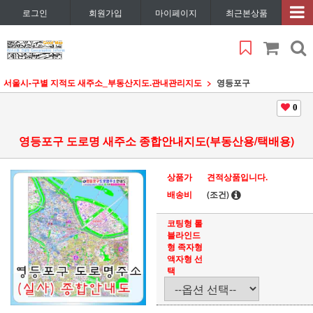
로그인
회원가입
마이페이지
최근본상품
서울시
-구별 지적도 새주소_부동산지도.관내관리지도
영등포구
0
영등포구 도로명 새주소 종합안내지도(부동산용/택배용)
상품가
견적상품입니다.
배송비
(조건)
코팅형 롤
블라인드
형 족자형
액자형 선
택