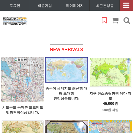
로그인
회원가입
마이페이지
최근본상품
NEW ARRIVALS
중국어 세계지도 최신형 대
형 초대형
지구 탄소중립환경 테마 지
견적상품입니다.
도
45,000원
시도군도 농어촌 도로망도
200원 적립
맞춤견적상품입니다.