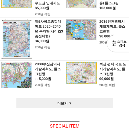
수도권 안내지도
용) 롤스크린
85,000원
105,000원
200원 적립
제5차국토종합계
2035인천광역시
획도 2020~2040
개발계획도, 롤스
년 족자형(사이즈3
크린형
종선택형)
90,000원
34,000원
200원 적립
200원 적립
2030부산광역시
최신 평택 국토.도
개발계획도, 롤스
시개발계획도, 롤
크린형
스크린형
115,000원
90,000원
200원 적립
200원 적립
더보기 ▼
SPECIAL ITEM