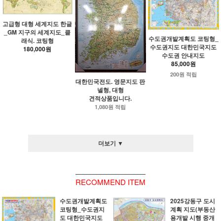
고급형 대형 세계지도 한글
_GM 지구의 세계지도_클
수도권개발계획도 코팅형_
래식. 코팅형
수도권지도 대한민국지도
180,000원
수도권 안내지도
85,000원
200원 적립
대한민국전도. 영문지도 판
넬형, 대형
견적상품입니다.
1,080원 적립
더보기 ▼
RECOMMEND ITEM
수도권개발계획도
2025강동구 도시
코팅형_수도권지
계획 지도(부동산
도 대한민국지도
용개발 시행 중개