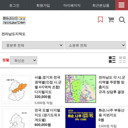
로그인
회원가입
마이페이지
최근본상품
전라남도지적도
정렬
서울.경기외 전국
전라남도 각 시.군
권역별(인접 시.군
지역별 주문형 맞
별 4지역씩 조합)
춤지도
디지털지도
규격 상담후 결정
330,000원
5,000원 적립
전국 도별 디지털
화순,나주 부동산
지도 (경기도외 8
용 지번지도
개도별)
0원
600,000원
3,600원 적립