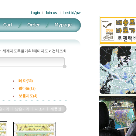
>
세계지도특별기획Ⅱ
테마지도
>
전체조회
테 마(36)
팝아트(12)
보물지도(4)
은가격
ㅣ
낮은가격
ㅣ
제조사
ㅣ
제품명