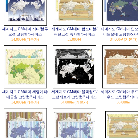
세계지도 GM테마 시티/블루
세계지도 GM테마 컴포터블/
세계지도 GM테마 딥모
오션 코팅형/S사이즈
패턴고전 족자형/S사이즈
이트모네 코팅형/S사
34,000원
(기본가)
55,000원
34,000원
(기본가)
세계지도 GM테마 세렝게티/
세계지도 GM테마 블랙월드/
세계지도 GM테마 우드
대공원 코팅형/S사이즈
모던제브라 코팅형/S사이즈
우드 코팅형/S사이
34,000원
(기본가)
34,000원
(기본가)
35,000원