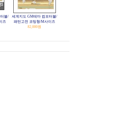
터블/
세계지도 GM테마 컴포터블/
이즈
패턴고전 코팅형/M사이즈
82,000원