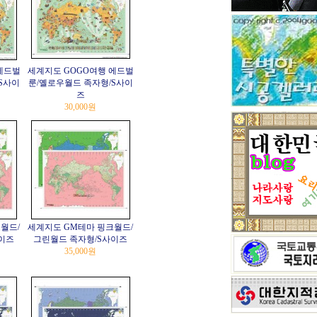
에드벌
세계지도 GOGO여행 에드벌
S사이
룬/옐로우월드 족자형/S사이
즈
30,000원
월드/
세계지도 GM테마 핑크월드/
이즈
그린월드 족자형/S사이즈
35,000원