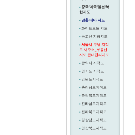
중국/미국/일본/북
한지도
맞춤 테마 지도
화이트보드 지도
등고선 지형지도
서울시
-구별 지적
도 새주소_부동산
지도.관내관리지도
광역시 지적도
경기도 지적도
강원도지적도
충청남도지적도
충청북도지적도
전라남도지적도
전라북도지적도
경상남도지적도
경상북도지적도