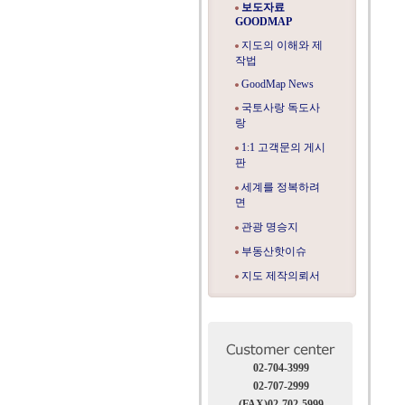
보도자료
GOODMAP
지도의 이해와 제
작법
GoodMap News
국토사랑 독도사
랑
1:1 고객문의 게시
판
세계를 정복하려
면
관광 명승지
부동산핫이슈
지도 제작의뢰서
02-704-3999
02-707-2999
(FAX)02-702-5999