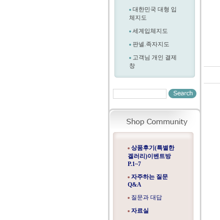
대한민국 대형 입
체지도
세계입체지도
판넬.족자지도
고객님 개인 결제
창
상품후기(특별한
겔러리)이벤트방
P.1~7
자주하는 질문
Q&A
질문과 대답
자료실