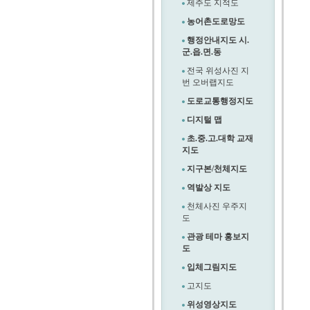
제주도 지적도
농어촌도로망도
행정안내지도 시.
군.읍.면.동
전국 위성사진 지
번 오버랩지도
도로교통행정지도
디지털 맵
초.중.고.대학 교재
지도
지구본/천체지도
역발상 지도
천체사진 우주지
도
관광 테마 홍보지
도
입체그림지도
고지도
위성영상지도