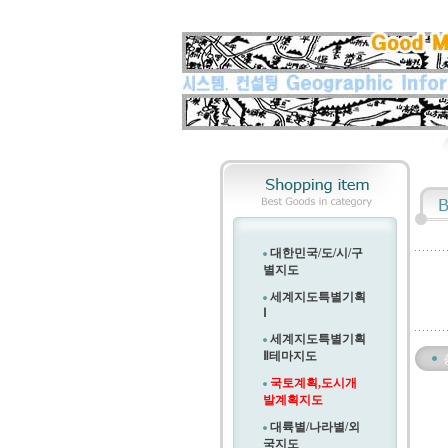
대한민국/도/시/구
별지도
세계지도특별기획
Ⅰ
세계지도특별기획
Ⅱ
테마지도
국토계획,도시개
발계획지도
대륙별/나라별/외
국지도