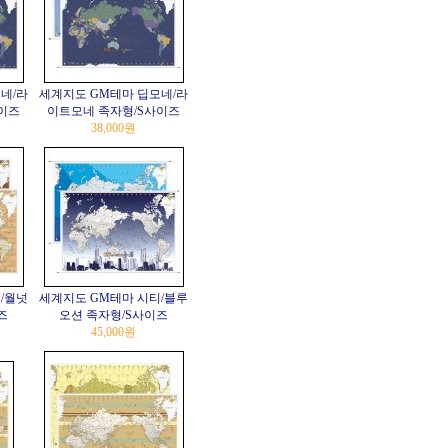
네/라
세계지도 GM테마 딥모네/라
이즈
이트모네 족자형/S사이즈
38,000원
/월넛
세계지도 GM테마 시티/블루
즈
오션 족자형/S사이즈
45,000원