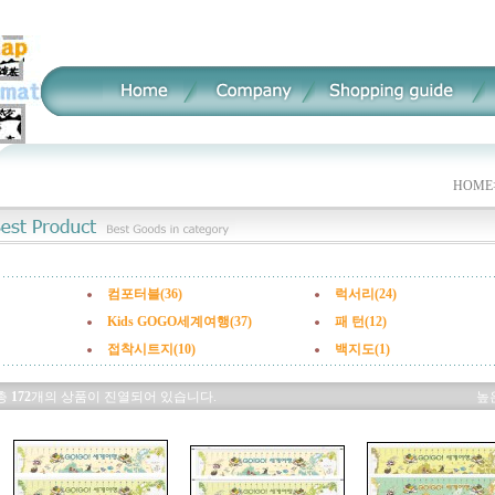
HOME
컴포터블(36)
럭서리(24)
Kids GOGO세계여행(37)
패 턴(12)
접착시트지(10)
백지도(1)
총
172
개의 상품이 진열되어 있습니다.
높